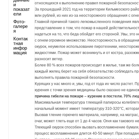
относящихся к выполнению правил пожарной безопаснос
и
показат
За прошедший 2021 год на территории Кильмезского ра
ели
млн рублей, из них из-за неосторожного обращения с ог
Фото-
Главной причиной такого легкомысленного поведения яв
галере
представление о том, что пожар в нашей действительност
я
надеться на то, что беда обойдет его стороной. Увы, это
Контак
с огнем огромное множество. Неосторожность в обращени
тная
окурок, неумелое использование пиротехники, неосторо
инфор
мация
жидкостями. Пожар может возникнуть и от костра, разожже
разносит ветер.
Более 80 % всех пожаров происходит в жилье, там же бол
каждый жилец берет на себя обязательство соблюдать п
выполнять правила пожарной безопасности.
Курящих у нас много и, увы, год от года их число растет.
курения с точки зрения медицины было сказано не едино
причина гибели на пожаре – курение в постели. 70% лю
Максимальная температура тлеющей папиросы колеблется 
начальный момент имеет температуру 310-320°С, которая
Вызвав тление горючего материала, например, на матрас,
очаг, может тлеть еще от 1 до 4 часов. Огня как такового
Тлеющий окурок способен вызвать воспламенение бумаги, 
процесс воспламенения длится 40-50 минут. При попадани