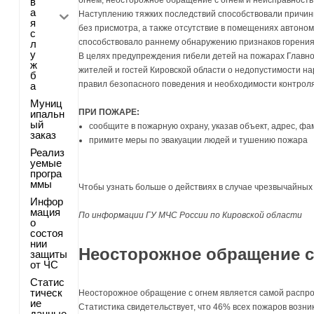
в
а
Наступлению тяжких последствий способствовали причины
я
без присмотра, а также отсутствие в помещениях автон
с
способствовало раннему обнаружению признаков горения
л
у
В целях предупреждения гибели детей на пожарах Главн
ж
жителей и гостей Кировской области о недопустимости 
б
правил безопасного поведения и необходимости контроля
а
Муниц
ПРИ ПОЖАРЕ:
ипальн
ый
сообщите в пожарную охрану, указав объект, адрес, 
заказ
примите меры по эвакуации людей и тушению пожара
Реализ
уемые
програ
ммы
Чтобы узнать больше о действиях в случае чрезвычайных
Инфор
мация
По информации ГУ МЧС России по Кировской области
о
состоя
нии
Неосторожное обращение с
защиты
от ЧС
Статис
тическ
Неосторожное обращение с огнем является самой распр
ие
Статистика свидетельствует, что 46% всех пожаров возни
данные