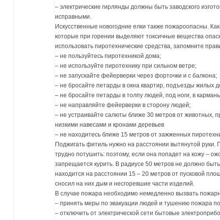
– электрические гирлянды должны быть заводского изгот
исправными.
Искусственные новогодние елки также пожароопасны. Как 
которые при горении выделяют токсичные вещества опас
использовать пиротехнические средства, запомните прав
– не пользуйтесь пиротехникой дома;
– не используйте пиротехнику при сильном ветре;
– не запускайте фейерверки через форточки и с балкона;
– не бросайте петарды в окна квартир, подъезды жилых д
– не бросайте петарды в толпу людей, под ноги, в карман
– не направляйте фейерверки в сторону людей;
– не устраивайте салюты ближе 30 метров от животных, 
низкими навесами и кронами деревьев
– не находитесь ближе 15 метров от зажженных пиротехн
Поджигать фитиль нужно на расстоянии вытянутой руки. П
трудно потушить: поэтому, если она попадет на кожу – ож
запрещается курить. В радиусе 50 метров не должно быт
находится на расстоянии 15 – 20 метров от пусковой пло
сносил на них дым и несгоревшие части изделий.
В случае пожара необходимо немедленно вызвать пожарну
– принять меры по эвакуации людей и тушению пожара п
– отключить от электрической сети бытовые электроприбо