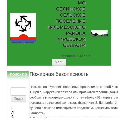
МО
СЕЛИНСКОЕ
СЕЛЬСКОЕ
ПОСЕЛЕНИЕ
КИЛЬМЕЗСКОГО
РАЙОНА
КИРОВСКОЙ
ОБЛАСТИ
официальный сайт
Skip to content
Menu
Пожарная безопасность
ПОИСК ПО
САЙТУ
Памятка по обучению населения правилам пожарной безо
Найти:
1. При обнаружении пожара или признаков горения (зады
сообщить в пожарную охрану по телефону «01» (при этом
пожара, а также сообщить свою фамилию). 2. До прибыти
Г
тушению пожара имеющимися средствами (огнетушителями
л
ценностей.
а