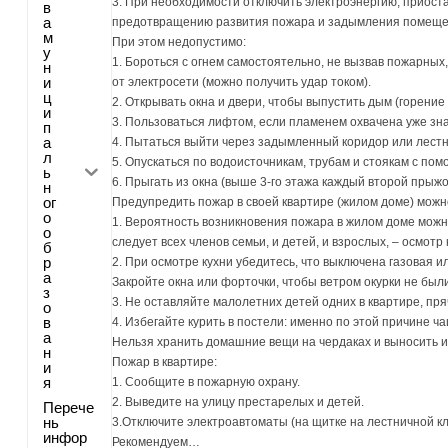
3. При необходимости отключить электроэнергию, приоста
в
а
предотвращению развития пожара и задымления помеще
м
При этом недопустимо:
у
1. Бороться с огнем самостоятельно, не вызвав пожарных
н
и
от электросети (можно получить удар током).
ц
2. Открывать окна и двери, чтобы выпустить дым (горение 
и
3. Пользоваться лифтом, если пламенем охвачена уже зн
п
а
4. Пытаться выйти через задымленный коридор или лестни
л
5. Опускаться по водоисточникам, трубам и стоякам с по
ь
6. Прыгать из окна (выше 3-го этажа каждый второй прыж
н
ог
Предупредить пожар в своей квартире (жилом доме) мож
о
1. Вероятность возникновения пожара в жилом доме можн
о
следует всех членов семьи, и детей, и взрослых, – осмотр
б
р
2. При осмотре кухни убедитесь, что выключена газовая и
а
Закройте окна или форточки, чтобы ветром окурки не бы
з
3. Не оставляйте малолетних детей одних в квартире, пря
о
в
4. Избегайте курить в постели: именно по этой причине ч
а
Нельзя хранить домашние вещи на чердаках и выносить и
н
Пожар в квартире:
и
я
1. Сообщите в пожарную охрану.
2. Выведите на улицу престарелых и детей.
Перече
нь
3.Отключите электроавтоматы (на щитке на лестничной кл
инфор
Рекомендуем…