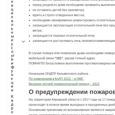
н
и
перед уходом из дома необходимо проверять выключени
ц
не оставлять детей без присмотра;
и
курить в строго отведенных местах;
п
а
необходимо своевременно ремонтировать отопительные
л
запрещается эксплуатация отопительной печи без пре
ь
метра;
н
ы
запрещается перекал отопительной печи;
е
запрещается растапливать печь легковоспламеняющим
у
с
л
В случае пожара или появлении дыма необходимо немед
уг
мобильной связи
“101”
, указав точный адрес.
и
и
ПОМНИТЕ! Безусловное выполнение противопожарных ме
ф
у
Начальник ОНДПР Кильмезского райо
н
к
По изменениям в КоАП 2022 – в ОМС
ц
Весенне-летний пожароопасный период – 2022
и
и
О предупреждении пожаров 
К
На территории Кировской области с 2017 года на 17 пож
а
д
происходит в ночное время выходных и праздничных дней
р
Основными причинами их возникновения являются аварий
о
огнем, неосторожное обращение с огнем и неисправность