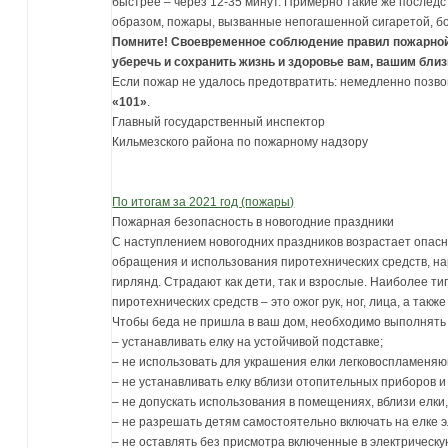
быстрее – через 12-35 минут. Примерно такие же последс
образом, пожары, вызванные непогашенной сигаретой, бо
Помните! Своевременное соблюдение правил пожарной
уберечь и сохранить жизнь и здоровье вам, вашим близ
Если пожар не удалось предотвратить: немедленно позв
«101»
.
Главный государственный инспектор
Кильмезского района по пожарному над
По итогам за 2021 год (пожары)
Пожарная безопасность в новогодние праздники
С наступлением новогодних праздников возрастает опасн
обращения и использования пиротехнических средств, на
гирлянд. Страдают как дети, так и взрослые. Наиболее 
пиротехнических средств – это ожог рук, ног, лица, а такж
Чтобы беда не пришла в ваш дом, необходимо выполнять
– устанавливать елку на устойчивой подставке;
– не использовать для украшения елки легковоспламеняющи
– не устанавливать елку вблизи отопительных приборов и
– не допускать использования в помещениях, вблизи елки,
– не разрешать детям самостоятельно включать на елке 
– не оставлять без присмотра включенные в электрическу