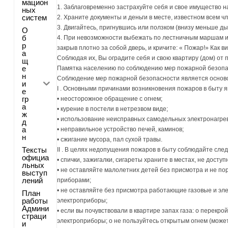
мацион
1. Заблаговременно застрахуйте себя и свое имущество н
ных
систем
2. Храните документы и деньги в месте, известном всем ч
3. Двигайтесь, пригнувшись или ползком (внизу меньше ды
О
б
4. При невозможности выбежать по лестничным маршам ис
р
закрыв плотно за собой дверь, и кричите: « Пожар!» Как 
а
Соблюдая их, Вы оградите себя и свою квартиру (дом) от 
щ
е
Памятка населению по соблюдению мер пожарной безоп
н
Соблюдение мер пожарной безопасности является основ
и
I . Основными причинами возникновения пожаров в быту
е
гр
• неосторожное обращение с огнем;
а
• курение в постели в нетрезвом виде;
ж
• использование неисправных самодельных электронагре
д
а
• неправильное устройство печей, каминов;
н
• сжигание мусора, пал сухой травы.
Тексты
II . В целях недопущения пожаров в быту соблюдайте сл
официа
• спички, зажигалки, сигареты храните в местах, не досту
льных
• не оставляйте малолетних детей без присмотра и не п
выступ
лений
приборами;
• не оставляйте без присмотра работающие газовые и э
План
работы
электроприборы;
Админи
• если вы почувствовали в квартире запах газа: o перекр
страци
электроприборы; o не пользуйтесь открытым огнем (може
и