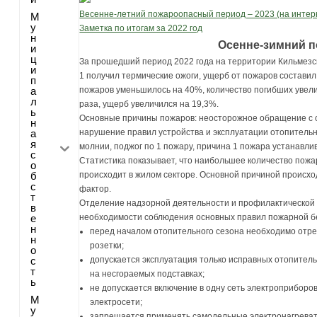
Весенне-летний пожароопасный период – 2023 (на интерн
М
у
Заметка по итогам за 2022 год
н
Осенне-зимний 
и
ц
За прошедший период 2022 года на территории Кильмезск
и
1 получил термические ожоги, ущерб от пожаров составил
п
а
пожаров уменьшилось на 40%, количество погибших увел
л
раза, ущерб увеличился на 19,3%.
ь
Основные причины пожаров: неосторожное обращение с о
н
а
нарушение правил устройства и эксплуатации отопительны
я
молнии, поджог по 1 пожару, причина 1 пожара устанавли
с
Статистика показывает, что наибольшее количество пож
о
б
происходит в жилом секторе. Основной причиной происхо
с
фактор.
т
Отделение надзорной деятельности и профилактической р
в
е
необходимости соблюдения основных правил пожарной бе
н
перед началом отопительного сезона необходимо отре
н
розетки;
о
с
допускается эксплуатация только исправных отопитель
т
на несгораемых подставках;
ь
не допускается включение в одну сеть электроприборо
М
электросети;
у
запрещается применять самодельные электронагрева