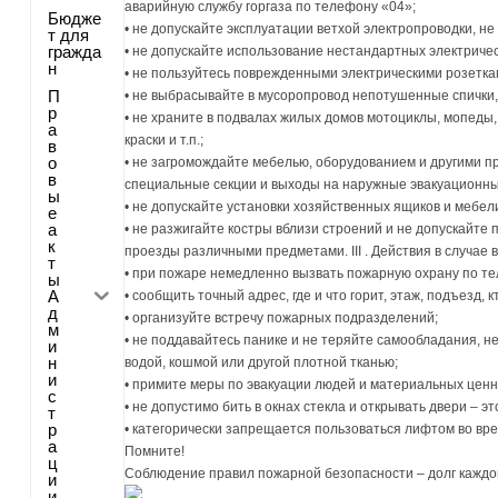
аварийную службу горгаза по телефону «04»;
Бюдже
• не допускайте эксплуатации ветхой электропроводки, не
т для
гражда
• не допускайте использование нестандартных электриче
н
• не пользуйтесь поврежденными электрическими розетками
П
• не выбрасывайте в мусоропровод непотушенные спички, 
р
• не храните в подвалах жилых домов мотоциклы, мопеды
а
краски и т.п.;
в
о
• не загромождайте мебелью, оборудованием и другими п
в
специальные секции и выходы на наружные эвакуационн
ы
• не допускайте установки хозяйственных ящиков и мебел
е
а
• не разжигайте костры вблизи строений и не допускайте
к
проезды различными предметами. III . Действия в случае
т
• при пожаре немедленно вызвать пожарную охрану по т
ы
А
• сообщить точный адрес, где и что горит, этаж, подъезд,
д
• организуйте встречу пожарных подразделений;
м
• не поддавайтесь панике и не теряйте самообладания, 
и
н
водой, кошмой или другой плотной тканью;
и
• примите меры по эвакуации людей и материальных ценн
с
• не допустимо бить в окнах стекла и открывать двери – 
т
р
• категорически запрещается пользоваться лифтом во вр
а
Помните!
ц
Соблюдение правил пожарной безопасности – долг каждо
и
и