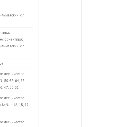
ильмезский, с.п.
нтира,
рес ориентира:
ильмезский, с.п.
о)
ое лесничество,
 59-62, 64, 65,
, 47, 55-61
ое лесничество,
 №№ 1-13, 15, 17-
ое лесничество,