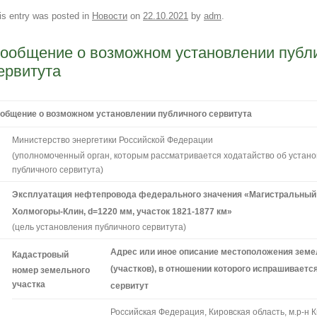
is entry was posted in
Новости
on
22.10.2021
by
adm
.
ообщение о возможном установлении публ
ервитута
общение о возможном установлении публичного сервитута
Министерство энергетики Российской Федерации
(уполномоченный орган, которым рассматривается ходатайство об устан
публичного сервитута)
Эксплуатация нефтепровода федерального значения «
Магистральный
Холмогоры-Клин, d=1220 мм, участок 1821-1877 км
»
(цель установления публичного сервитута)
Адрес или иное описание местоположения земе
Кадастровый
(участков), в отношении которого испрашивает
номер земельного
участка
сервитут
Российская Федерация, Кировская область, м.р-н К