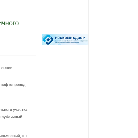
ичного
овлении
 нефтепровод
льного участка
ся публичный
ильмезский, с.п.