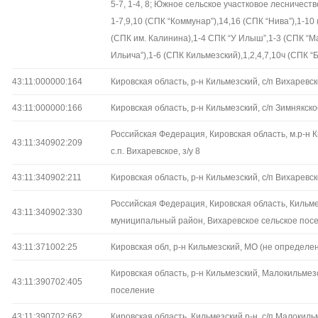
5-7, 1-4, 8; Южное сельское участковое лесничес
1-7,9,10 (СПК “Коммунар”),14,16 (СПК “Нива”),1-10 
(СПК им. Калинина),1-4 СПК “У Илыш”,1-3 (СПК “М
Ильича”),1-6 (СПК Кильмезский),1,2,4,7,10ч (СПК “
43:11:000000:164
Кировская область, р-н Кильмезский, с/п Вихаревс
43:11:000000:166
Кировская область, р-н Кильмезский, с/п Зимнякск
Российская Федерация, Кировская область, м.р-н 
43:11:340902:209
с.п. Вихаревское, з/у 8
43:11:340902:211
Кировская область, р-н Кильмезский, с/п Вихаревс
Российская Федерация, Кировская область, Кильм
43:11:340902:330
муниципальный район, Вихаревское сельское пос
43:11:371002:25
Кировская обл, р-н Кильмезский, МО (не определе
Кировская область, р-н Кильмезский, Малокильмез
43:11:390702:405
поселение
43:11:390702:662
Кировская область, Кильмезский р-н, с/п Малокиль