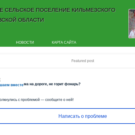
Е СЕЛЬСКОЕ ПОСЕЛЕНИЕ КИЛЬМЕЗСКОГО
ВСКОЙ ОБЛАСТИ
Skip to content
НОВОСТИ
КАРТА САЙТА
Featured post
 убран снег, яма на дороге, не горит фонарь?
шаем вместе
олкнулись с проблемой — сообщите о ней!
Написать о проблеме