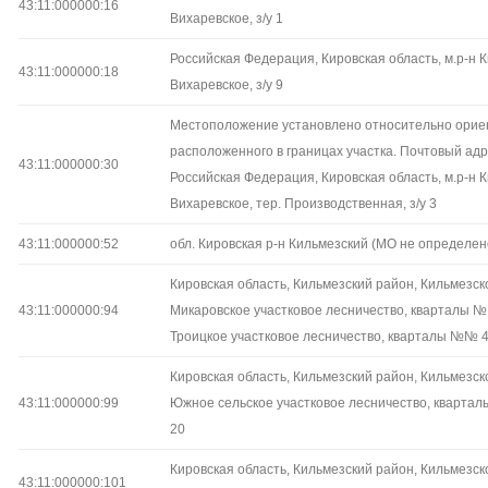
43:11:000000:16
Вихаревское, з/у 1
Российская Федерация, Кировская область, м.р-н К
43:11:000000:18
Вихаревское, з/у 9
Местоположение установлено относительно орие
расположенного в границах участка. Почтовый ад
43:11:000000:30
Российская Федерация, Кировская область, м.р-н К
Вихаревское, тер. Производственная, з/у 3
43:11:000000:52
обл. Кировская р-н Кильмезский (МО не определен
Кировская область, Кильмезский район, Кильмезск
43:11:000000:94
Микаровское участковое лесничество, кварталы №№
Троицкое участковое лесничество, кварталы №№ 46
Кировская область, Кильмезский район, Кильмезск
43:11:000000:99
Южное сельское участковое лесничество, кварталы
20
Кировская область, Кильмезский район, Кильмезск
43:11:000000:101