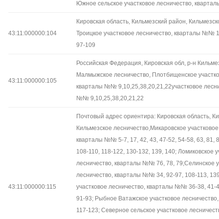
Южное сельское участковое лесничество, кварта
Кировская область, Кильмезский район, Кильмезск
43:11:000000:104
Троицкое участковое лесничество, кварталы №№ 1-4
97-109
Российская Федерация, Кировская обл, р-н Кильме
Малмыжское лесничество, Плотбищенское участко
43:11:000000:105
кварталы №№ 9,10,25,38,20,21,22участковое лесн
№№ 9,10,25,38,20,21,22
Почтовый адрес ориентира: Кировская область, К
Кильмезское лесничество,Микаровское участковое
кварталы №№ 5-7, 17, 42, 43, 47-52, 54-58, 63, 81, 82
108-110, 118-122, 130-132, 139, 140; Ломиковское 
лесничество, кварталы №№ 76, 78, 79;Селинское 
лесничество, кварталы №№ 34, 92-97, 108-113, 13
43:11:000000:115
участковое лесничество, кварталы №№ 36-38, 41-45,
91-93; Рыбное Ватажское участковое лесничеств
117-123; Северное сельское участковое лесничес