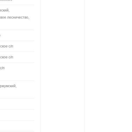
зский,
вое лесничество,
е
ское с/п
ское с/п
с/п
Уржумский,