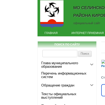
МО СЕЛИНСКО
РАЙОНА КИРО
официальный сайт
ГЛАВНАЯ
ИНТЕРНЕТ ПРИЕМНАЯ
ПОИСК ПО САЙТУ
Найти:
Глава муниципального
Не
образования
Ре
Перечень информационных
систем
Ст
Обращение граждан
Тексты официальных
выступлений