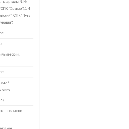
тво, кварталы №№
(СПК “Фрунзе”),1-4
айский”, СПК “Путь
Бураши”)
кое
ое
Кильмезский,
кое
езский
еление
но)
ское сельское
мезское