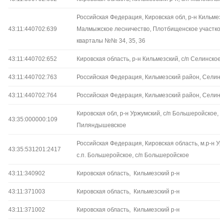
Российская Федерация, Кировская обл, р-н Кильме
43:11:440702:639
Малмыжское лесничество, Плотбищенское участко
кварталы №№ 34, 35, 36
43:11:440702:652
Кировская область, р-н Кильмезский, с/п Селинско
43:11:440702:763
Российская Федерация, Кильмезский район, Селин
43:11:440702:764
Российская Федерация, Кильмезский район, Селин
Кировская обл, р-н Уржумский, с/п Большеройское, 
43:35:000000:109
Пиляндышевское
Российская Федерация, Кировская область, м.р-н 
43:35:531201:2417
с.п. Большеройское, с/п Большеройское
43:11:340902
Кировская область, Кильмезский р-н
43:11:371003
Кировская область, Кильмезский р-н
43:11:371002
Кировская область, Кильмезский р-н