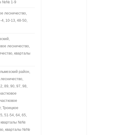
лы №№ 1-9
ое лесничество,
, 10-13, 48-50,
зский,
вое лесничество,
ичество, кварталы
ильмезский район,
 лесничество,
, 89, 90, 97, 98,
участковое
участковое
9; Троицкое
 51-54, 64, 65,
о, кварталы №№
тво, кварталы №№