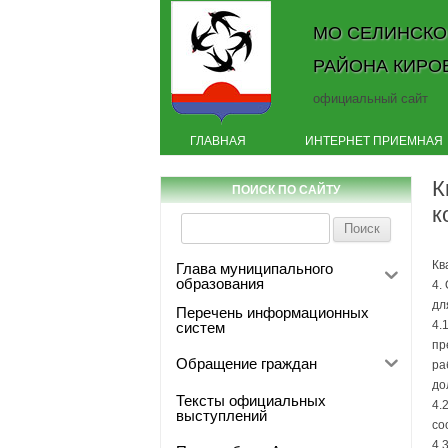
МО СЕЛИНСКО
РАЙОНА КИРО
официальный сайт
ГЛАВНАЯ
ИНТЕРНЕТ ПРИЕМНАЯ
К
ПОИСК ПО САЙТУ
к
Найти:
Кв
Глава муниципального
образования
4.
дл
Перечень информационных
4.
систем
пр
Обращение граждан
ра
до
Тексты официальных
4.
выступлений
со
4.