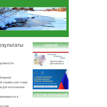
езультаты
ГОЛОСУЙ
должности
ебования
й службы или стажу
м для исполнения
СЧЕТЧИК ПОСЕЩЕНИЙ
авливаются в
ностям