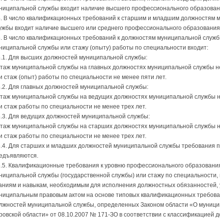
ниципальной службы входит наличие высшего профессионального образован
4. В число квалификационных требований к старшим и младшим должностям 
ужбы входит наличие высшего или среднего профессионального образования
5. В число квалификационных требований к должностям муниципальной служб
ниципальной службы или стажу (опыту) работы по специальности входит:
5.1. Для высших должностей муниципальной службы:
стаж муниципальной службы на главных должностях муниципальной службы не
и стаж (опыт) работы по специальности не менее пяти лет.
5.2. Для главных должностей муниципальной службы:
стаж муниципальной службы на ведущих должностях муниципальной службы н
и стаж работы по специальности не менее трех лет.
5.3. Для ведущих должностей муниципальной службы:
стаж муниципальной службы на старших должностях муниципальной службы н
и стаж работы по специальности не менее трех лет.
5.4. Для старших и младших должностей муниципальной службы требования п
едъявляются.
5.5. Квалификационные требования к уровню профессионального образования
ниципальной службы (государственной службы) или стажу по специальности
аниям и навыкам, необходимым для исполнения должностных обязанностей,
ниципальным правовым актом на основе типовых квалификационных требов
лжностей муниципальной службы, определенных Законом области «О муници
ровской области» от 08.10.2007 № 171-ЗО в соответствии с классификацией 