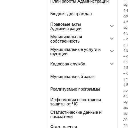
План работы Администрации
му
4.
Бюджет для граждан
сл
4.
Правовые акты
му
Администрации
4.
Муниципальная
– 
собственность
ил
Муниципальные услуги и
4.
функции
– 
ил
Кадровая служба
4.
– 
Муниципальный заказ
ил
4.
Реализуемые программы
пр
4.
Информация о состоянии
му
защиты от ЧС
зн
Статистические данные и
му
показатели
до
Ки
Фото-галерея