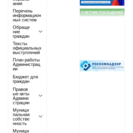
ания
Перечень
СЧЕТЧИК ПОСЕЩЕНИЙ
информацион
ных систем
Обраще
ние
граждан
Тексты
официальных
выступлений
План работы
Администрац
ии
Бюджет для
граждан
Правов
ые акты
Админи
страции
Муници
пальная
собстве
нность
Муници