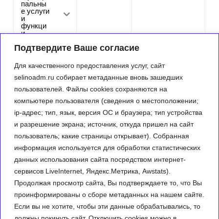
пальны
е услуги
и
функци
и
Кадрова
Подтвердите Ваше согласие
я
служба
Для качественного предоставления услуг, сайт
Муниципальн
selinoadm.ru собирает метаданные вновь зашедших
ый заказ
пользователей. Файлы cookies сохраняются на
Реализуемые
компьютере пользователя (сведения о местоположении;
программы
ip-адрес; тип, язык, версия ОС и браузера; тип устройства
Информация
о состоянии
и разрешение экрана; источник, откуда пришел на сайт
защиты от ЧС
пользователь; какие страницы открывает). Собранная
Статистическ
информация используется для обработки статистических
ие данные и
показатели
данных использования сайта посредством интернет-
сервисов LiveInternet, Яндекс.Метрика, Awstats).
Фото-галерея
Продолжая просмотр сайта, Вы подтверждаете то, что Вы
Контактная
проинформированы о сборе метаданных на нашем сайте.
информация
Если вы не хотите, чтобы эти данные обрабатывались, то
должны покинуть сайт. Отключить cookies можно в