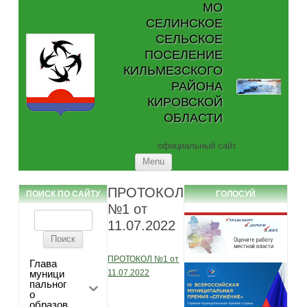
МО
СЕЛИНСКОЕ
СЕЛЬСКОЕ
ПОСЕЛЕНИЕ
КИЛЬМЕЗСКОГО
РАЙОНА
КИРОВСКОЙ
ОБЛАСТИ
официальный сайт
Skip to content
Menu
ПРОТОКОЛ
ПОИСК ПО САЙТУ
ГОЛОСУЙ
№1 от
Найти:
11.07.2022
ПРОТОКОЛ №1 от
Глава
муници
11.07.2022
пальног
о
образов