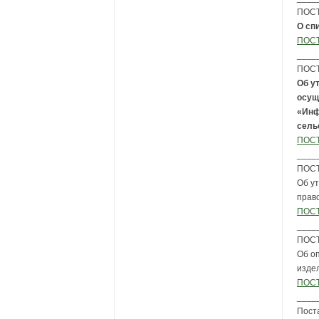
ПОСТ
О сп
ПОСТ
____
ПОСТ
Об у
осущ
«Инф
сель
ПОСТ
____
ПОСТ
Об у
прав
ПОСТ
____
ПОСТ
Об оп
изде
ПОСТ
____
Пост