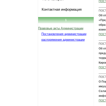
ПОСТ
____
Контактная информация
ПОСТ
Об о
1
«Пре
обра
Правовые акты Администрации
изме
Постановления администрации
ПОСТ
____
распоряжения администрации
ПОСТ
Об о
пред
терр
Киро
ПОСТ
____
ПОСТ
О По
имущ
Сели
инфо
ПОСТ
____