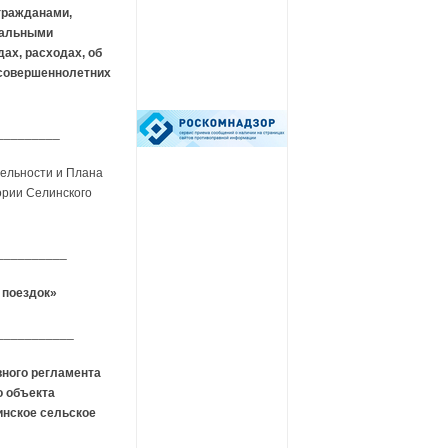
гражданами,
пальными
ах, расходах, об
есовершеннолетних
_________
тельности и Плана
ории Селинского
__________
 поездок»
___________
вного регламента
о объекта
инское сельское