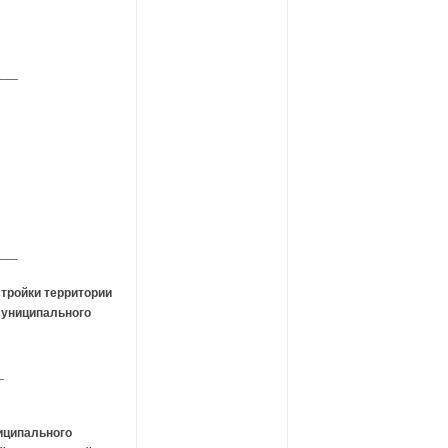
___
___
тройки территории
муниципального
_
иципального