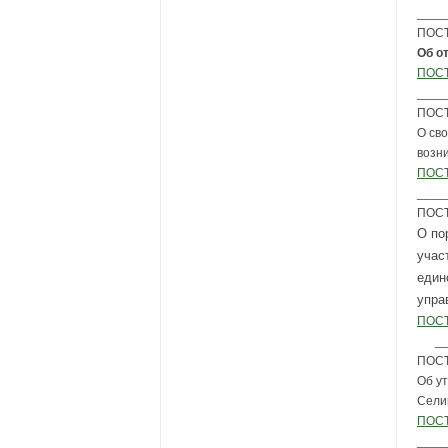
____
ПОСТ
Об о
ПОСТ
____
ПОСТ
О св
возн
ПОСТ
____
ПОСТ
О по
учас
един
упра
ПОСТ
_
ПОСТ
Об у
Сели
ПОСТ
____