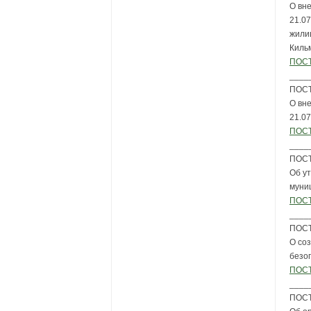
О вн
21.0
жили
Киль
ПОСТ
____
ПОСТ
О вн
21.0
ПОСТ
____
ПОСТ
Об у
муни
ПОСТ
____
ПОСТ
О со
безо
ПОСТ
____
ПОСТ