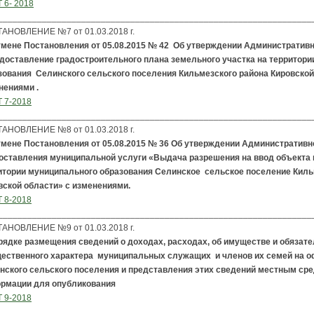
 6- 2018
________________________________________________________________
АНОВЛЕНИЕ №7 от 01.03.2018 г.
тмене Постановления от 05.08.2015 № 42 Об утверждении Административн
доставление градостроительного плана земельного участка на территори
зования Селинского сельского поселения Кильмезского района Кировской
нениями .
 7-2018
________________________________________________________________
АНОВЛЕНИЕ №8 от 01.03.2018 г.
тмене Постановления от 05.08.2015 № 36 Об утверждении Административн
оставления муниципальной услуги «
Выдача разрешения на ввод объекта
итории муниципального образования Селинское сельское поселение Киль
вской области» с изменениями.
 8-2018
________________________________________________________________
АНОВЛЕНИЕ №9 от 01.03.2018 г.
рядке размещения сведений о доходах, расходах, об имуществе и обязат
ественного характера муниципальных служащих и членов их семей на 
нского сельского поселения и представления этих сведений местным ср
рмации для опубликования
 9-2018
________________________________________________________________