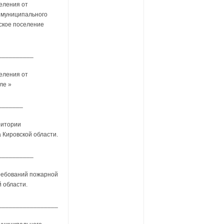
еления от
 муниципального
ское поселение
__________
еления от
ле »
_______
ритории
 Кировской области.
__________
требований пожарной
 области.
_________________