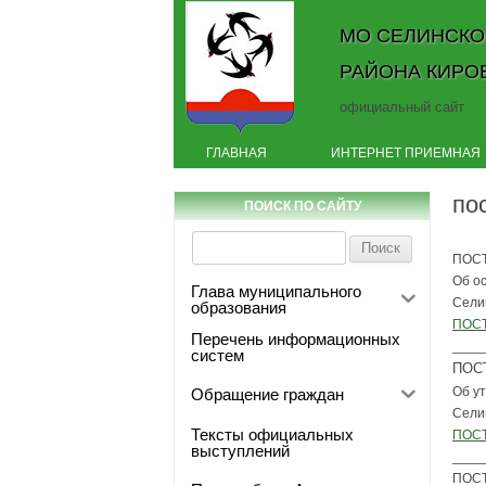
МО СЕЛИНСКО
РАЙОНА КИРО
официальный сайт
ГЛАВНАЯ
ИНТЕРНЕТ ПРИЕМНАЯ
по
ПОИСК ПО САЙТУ
Найти:
ПОСТ
Об о
Глава муниципального
Селин
образования
ПОСТ
Перечень информационных
____
систем
ПОСТ
Об у
Обращение граждан
Сели
Тексты официальных
ПОСТ
выступлений
____
ПОСТ