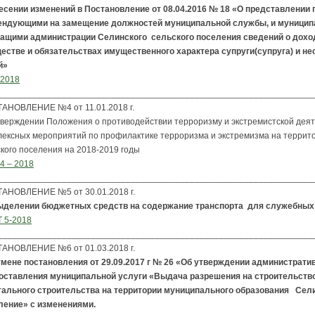
есении изменений в Постановление от 08.04.2016 № 18 «О представлении 
ендующими на замещение должностей муниципальной службы, и муници
ащими администрации Селинского сельского поселения сведений о доход
естве и обязательствах имущественного характера супруги(супруга) и н
й»
-2018
________________________________________________________________
АНОВЛЕНИЕ №4 от 11.01.2018 г.
тверждении Положения о противодействии терроризму и экстремистской дея
лексных мероприятий по профилактике терроризма и экстремизма на террит
ского поселения на 2018-2019 годы
4 – 2018
________________________________________________________________
АНОВЛЕНИЕ №5 от 30.01.2018 г.
ыделении бюджетных средств на содержание транспорта
для служебных
 5-2018
________________________________________________________________
АНОВЛЕНИЕ №6 от 01.03.2018 г.
тмене постановления от 29.09.2017 г № 26 «Об утверждении администрати
оставления муниципальной услуги «Выдача разрешения на строительств
тального строительства на территории муниципального образования Сел
ление» с изменениями.