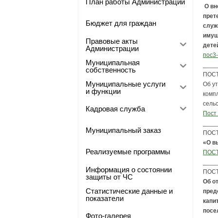
План работы Администрации
О вн
прет
Бюджет для граждан
служ
имущ
Правовые акты
дете
Администрации
пос3
Муниципальная
____
собственность
ПОСТ
Муниципальные услуги
Об у
и функции
комп
сель
Кадровая служба
Пост 
____
Муниципальный заказ
ПОСТ
«О в
Реализуемые программы
ПОСТ
____
Информация о состоянии
ПОСТ
защиты от ЧС
Об о
Статистические данные и
пред
показатели
капи
посе
Фото-галерея