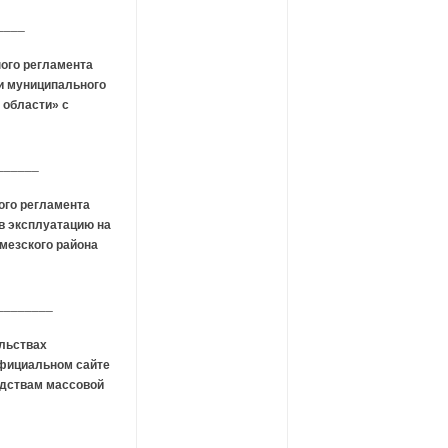
____
ого регламента
и муниципального
 области» с
______
ого регламента
 в эксплуатацию
на
мезского района
________
ельствах
официальном сайте
едствам массовой
____