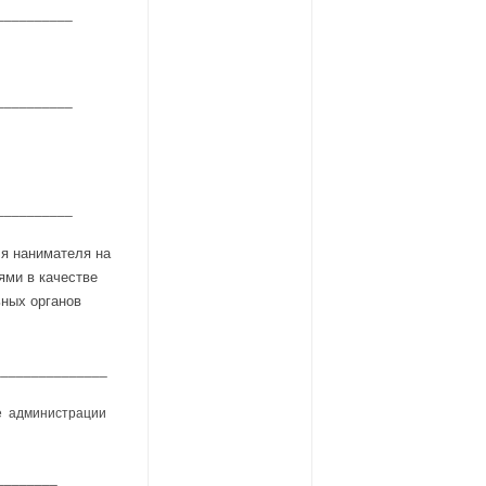
__________
__________
__________
я нанимателя на
ями в качестве
ьных органов
_______________
е администрации
________