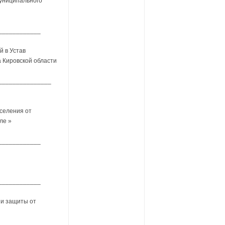
униципального
____________
 в Устав
 Кировской области
_______________
селения от
ле »
____________
____________
 и защиты от