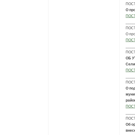
ПОСТ
О пр
ПОСТ
____
ПОСТ
О пр
ПОСТ
____
ПОСТ
ОБ 
Сели
ПОСТ
____
ПОСТ
О по
муни
райо
ПОСТ
____
ПОСТ
Об о
внес