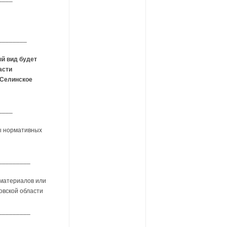
________
й вид будет
асти
 Селинское
____
ы нормативных
_________
 материалов или
овской области
_________