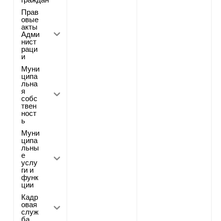
Прав
овые
акты
Адми
нист
раци
и
Муни
ципа
льна
я
собс
твен
ност
ь
Муни
ципа
льны
е
услу
ги и
функ
ции
Кадр
овая
служ
ба