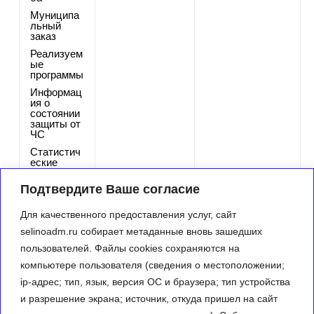
Муниципа
льный
заказ
Реализуем
ые
программы
Информац
ия о
состоянии
защиты от
ЧС
Статистич
еские
данные и
показател
Подтвердите Ваше согласие
и
Фото-
Для качественного предоставления услуг, сайт
галерея
selinoadm.ru собирает метаданные вновь зашедших
Контактна
пользователей. Файлы cookies сохраняются на
я
информац
компьютере пользователя (сведения о местоположении;
ия
ip-адрес; тип, язык, версия ОС и браузера; тип устройства
и разрешение экрана; источник, откуда пришел на сайт
1