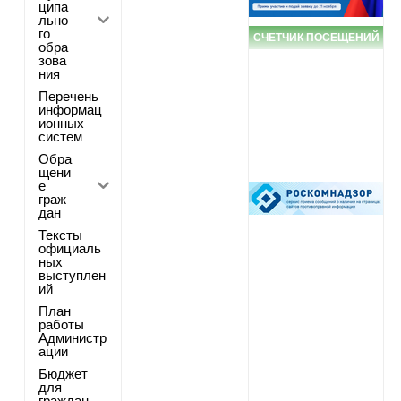
ципа
льно
го
СЧЕТЧИК ПОСЕЩЕНИЙ
обра
зова
ния
Перечень
информац
ионных
систем
Обра
щени
е
граж
дан
Тексты
официаль
ных
выступлен
ий
План
работы
Администр
ации
Бюджет
для
граждан