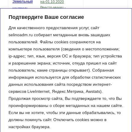
Земельный
на-01.10.2020
Реестр-муниц.-
контроль
имущества-
реестр
Подтвердите Ваше согласие
на-01.07.2020
муниципальной
реестр-муниц.-
Для качественного предоставления услуг, сайт
собственности
имущества-
selinoadm.ru собирает метаданные вновь зашедших
на-01.04.2020
пользователей. Файлы cookies сохраняются на
НПА о муниципальном
компьютере пользователя (сведения о местоположении;
имуществе 2020
реестр-муниц.-
ip-адрес; тип, язык, версия ОС и браузера; тип устройства
имущества-на-01.01.20
и разрешение экрана; источник, откуда пришел на сайт
реестр муниц.
пользователь; какие страницы открывает). Собранная
имущества на 01.07.19
информация используется для обработки статистических
РЕЕСТР
данных использования сайта посредством интернет-
МУНИЦИПАЛЬНОГО
ИМУЩЕСТВА
сервисов LiveInternet, Яндекс.Метрика, Awstats).
на 01.01.2019
Продолжая просмотр сайта, Вы подтверждаете то, что Вы
проинформированы о сборе метаданных на нашем сайте.
Если вы не хотите, чтобы эти данные обрабатывались, то
должны покинуть сайт. Отключить cookies можно в
настройках браузера.