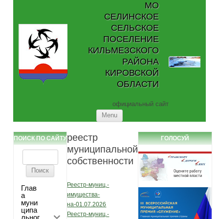
МО
СЕЛИНСКОЕ
СЕЛЬСКОЕ
ПОСЕЛЕНИЕ
КИЛЬМЕЗСКОГО
РАЙОНА
КИРОВСКОЙ
ОБЛАСТИ
официальный сайт
Skip to content
Menu
реестр
ПОИСК ПО САЙТУ
ГОЛОСУЙ
муниципальной
Найти:
собственности
Реестр-муниц.-
Глав
а
имущества-
муни
на-01.07.2026
ципа
Реестр-муниц.-
льног