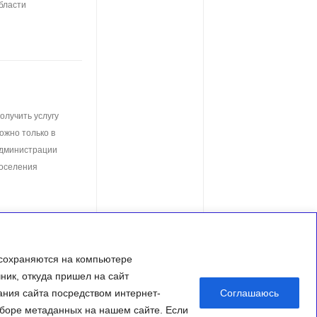
бласти
олучить услугу
ожно только в
дминистрации
оселения
 сохраняются на компьютере
чник, откуда пришел на сайт
ания сайта посредством интернет-
Соглашаюсь
 сборе метаданных на нашем сайте. Если