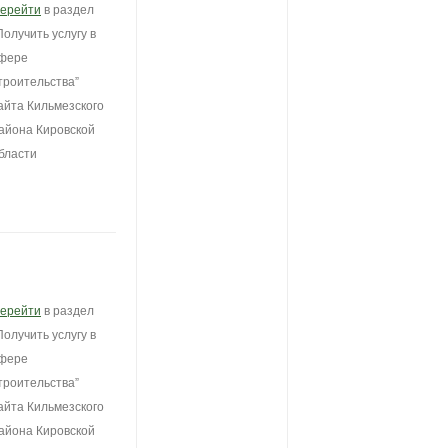
ерейти
в раздел
Получить услугу в
фере
троительства”
айта Кильмезского
айона Кировской
бласти
ерейти
в раздел
Получить услугу в
фере
троительства”
айта Кильмезского
айона Кировской