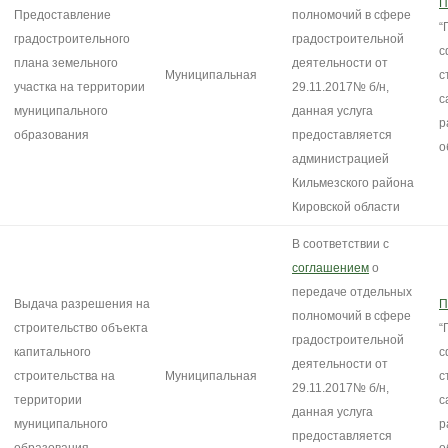
П
Предоставление
полномочий в сфере
“
градостроительного
градостроительной
с
плана земельного
деятельности от
Муниципальная
с
участка на территории
29.11.2017№ б/н,
с
муниципального
данная услуга
р
образования
предоставляется
о
администрацией
Кильмезского района
Кировской области
В соответствии с
соглашением
о
передаче отдельных
Выдача разрешения на
П
полномочий в сфере
строительство объекта
“
градостроительной
капитального
с
деятельности от
строительства на
Муниципальная
с
29.11.2017№ б/н,
территории
с
данная услуга
муниципального
р
предоставляется