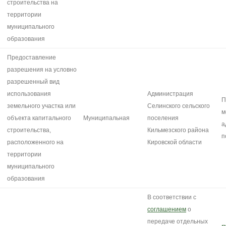
строительства на
территории
муниципального
образования
Предоставление
разрешения на условно
разрешенный вид
использования
Администрация
П
земельного участка или
Селинского сельского
м
объекта капитального
Муниципальная
поселения
а
строительства,
Кильмезского района
п
расположенного на
Кировской области
территории
муниципального
образования
В соответствии с
соглашением
о
передаче отдельных