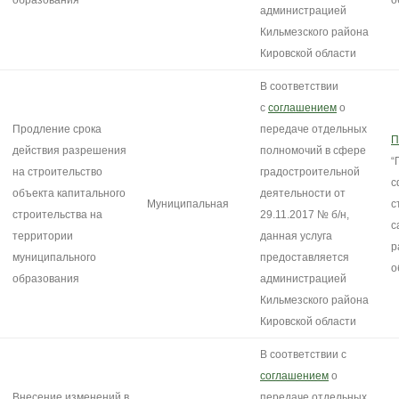
образования
о
администрацией
Кильмезского района
Кировской области
В соответствии
с
соглашением
о
Продление срока
передаче отдельных
П
действия разрешения
полномочий в сфере
“
на строительство
градостроительной
с
объекта капитального
деятельности от
Муниципальная
с
строительства на
29.11.2017 № б/н,
с
территории
данная услуга
р
муниципального
предоставляется
о
образования
администрацией
Кильмезского района
Кировской области
В соответствии с
соглашением
о
Внесение изменений в
передаче отдельных