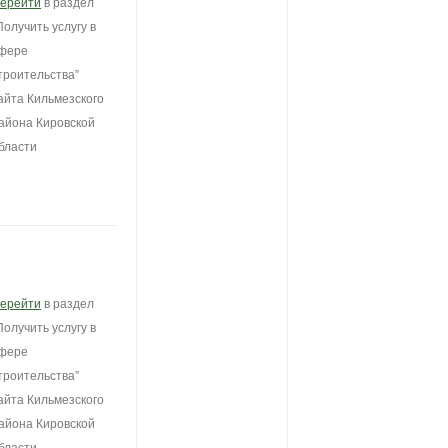
ерейти
в раздел
Получить услугу в
фере
троительства”
айта Кильмезского
айона Кировской
бласти
ерейти
в раздел
Получить услугу в
фере
троительства”
айта Кильмезского
айона Кировской