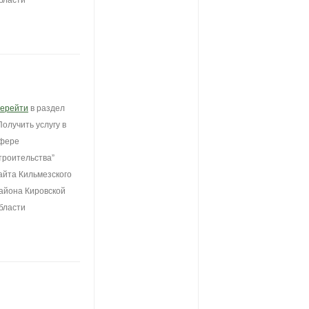
бласти
ерейти
в раздел
Получить услугу в
фере
троительства”
айта Кильмезского
айона Кировской
бласти