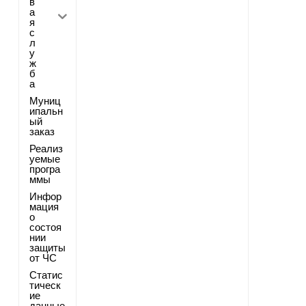
в
а
я
с
л
у
ж
б
а
Муниц
ипальн
ый
заказ
Реализ
уемые
програ
ммы
Инфор
мация
о
состоя
нии
защиты
от ЧС
Статис
тическ
ие
данные