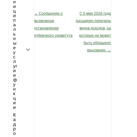
н
и
ц
←
Сообщение о
С 5 мая 2026 года
Post navigation
и
п
возможном
расширен перечень
а
установлении
видов доходов, на
л
ь
публичного сервитута
которые не может
н
ы
быть обращено
е
взыскание.
→
у
с
л
уг
и
и
ф
у
н
к
ц
и
и
К
а
д
р
о