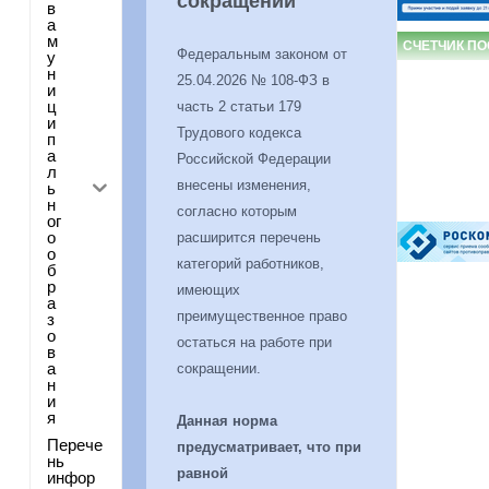
сокращении
в
а
м
СЧЕТЧИК П
Федеральным законом от
у
н
25.04.2026 № 108-ФЗ в
и
ц
часть 2 статьи 179
и
Трудового кодекса
п
а
Российской Федерации
л
внесены изменения,
ь
н
согласно которым
ог
о
расширится перечень
о
категорий работников,
б
р
имеющих
а
преимущественное право
з
о
остаться на работе при
в
а
сокращении.
н
и
я
Данная норма
Перече
предусматривает, что при
нь
равной
инфор