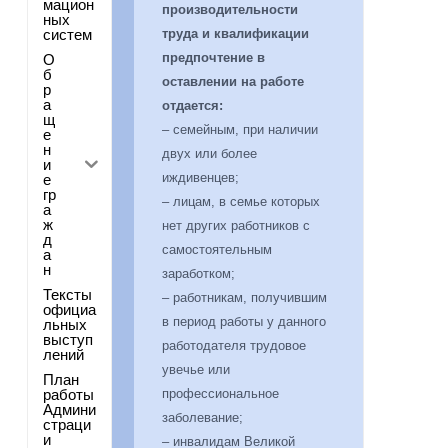
мацион
производительности
ных
систем
труда и квалификации
предпочтение в
О
б
оставлении на работе
р
а
отдается:
щ
– семейным, при наличии
е
н
двух или более
и
иждивенцев;
е
гр
– лицам, в семье которых
а
ж
нет других работников с
д
самостоятельным
а
н
заработком;
Тексты
– работникам, получившим
официа
в период работы у данного
льных
выступ
работодателя трудовое
лений
увечье или
План
работы
профессиональное
Админи
заболевание;
страци
и
– инвалидам Великой