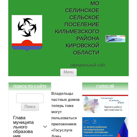
МО
СЕЛИНСКОЕ
СЕЛЬСКОЕ
ПОСЕЛЕНИЕ
КИЛЬМЕЗСКОГО
РАЙОНА
КИРОВСКОЙ
ОБЛАСТИ
официальный сайт
Skip to content
Menu
ПОИСК ПО САЙТУ
ГОЛОСУЙ
Владельцы
Найти:
частных домов
теперь тоже
могут
Глава
пользоваться
муниципа
приложением
льного
«Госуслуги
образова
ния
Дом»