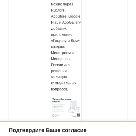
можно через
RuStore,
AppStore, Google
Play и AppGallery.
Добавим,
приложение
«Госуслуги Дом»
создано
Минстроем и
Минцифры
России для
решения
жилищно-
коммунальных
вопросов.
Подтвердите Ваше согласие
This entry was