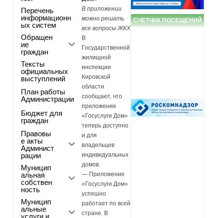
В приложении
Перечень
информационн
можно решать
СЧЕТЧИК ПОСЕЩЕНИЙ
ых систем
все вопросы ЖКХ
Обращен
В
ие
Государственной
граждан
жилищной
Тексты
инспекции
официальных
Кировской
выступлений
области
План работы
сообщают, что
Администрации
приложение
Бюджет для
«Госуслуги Дом»
граждан
теперь доступно
Правовы
и для
е акты
владельцев
Админист
рации
индивидуальных
домов.
Муницип
альная
— Приложение
собствен
«Госуслуги Дом»
ность
успешно
Муницип
работает по всей
альные
стране. В
услуги и