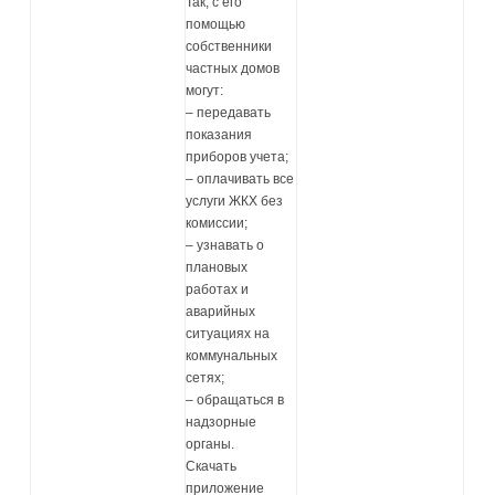
Так, с его
помощью
собственники
частных домов
могут:
– передавать
показания
приборов учета;
– оплачивать все
услуги ЖКХ без
комиссии;
– узнавать о
плановых
работах и
аварийных
ситуациях на
коммунальных
сетях;
– обращаться в
надзорные
органы.
Скачать
приложение