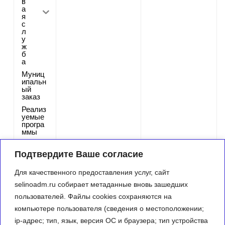
в
а
я
с
л
у
ж
б
а
Муниц
ипальн
ый
заказ
Реализ
уемые
програ
ммы
Инфор
мация
Подтвердите Ваше согласие
о
состоя
Для качественного предоставления услуг, сайт
нии
защиты
selinoadm.ru собирает метаданные вновь зашедших
от ЧС
пользователей. Файлы cookies сохраняются на
Статис
компьютере пользователя (сведения о местоположении;
тическ
ие
ip-адрес; тип, язык, версия ОС и браузера; тип устройства
данные