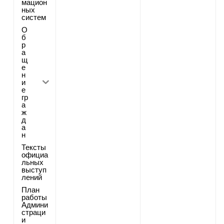
мацион
ных
систем
О
б
р
а
щ
е
н
и
е
гр
а
ж
д
а
н
Тексты
официа
льных
выступ
лений
План
работы
Админи
страци
и