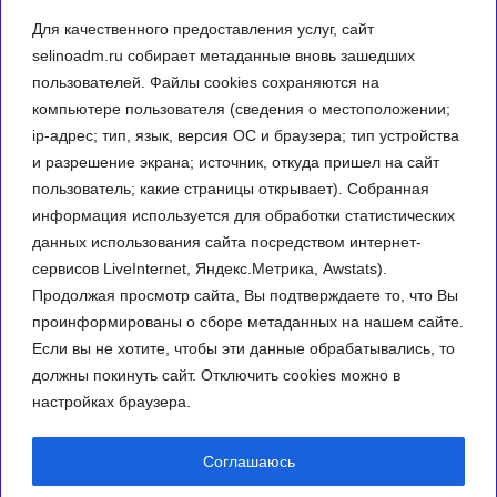
служба
Для качественного предоставления услуг, сайт
Муниципальный
selinoadm.ru собирает метаданные вновь зашедших
заказ
пользователей. Файлы cookies сохраняются на
Реализуемые
компьютере пользователя (сведения о местоположении;
программы
ip-адрес; тип, язык, версия ОС и браузера; тип устройства
Информация о
состоянии защиты
и разрешение экрана; источник, откуда пришел на сайт
от ЧС
пользователь; какие страницы открывает). Собранная
Статистические
информация используется для обработки статистических
данные и
показатели
данных использования сайта посредством интернет-
сервисов LiveInternet, Яндекс.Метрика, Awstats).
Фото-галерея
Продолжая просмотр сайта, Вы подтверждаете то, что Вы
Контактная
проинформированы о сборе метаданных на нашем сайте.
информация
Если вы не хотите, чтобы эти данные обрабатывались, то
должны покинуть сайт. Отключить cookies можно в
настройках браузера.
© 2013 Администрация МО Паскинское сельское поселение
Соглашаюсь
Кильмезского района Кировской области