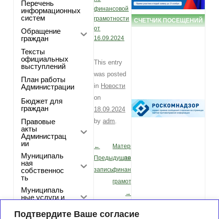
Перечень
финансовой
информационных
систем
грамотности
СЧЕТЧИК ПОСЕЩЕНИЙ
от
Обращение
граждан
16.09.2024
Тексты
официальных
This entry
выступлений
was posted
План работы
in
Новости
Администрации
on
Бюджет для
граждан
18.09.2024
Правовые
by
adm
.
акты
Администрац
ии
←
Материалы
Post navigation
Муниципаль
Предыдущая
по
ная
собственнос
запись
финансовой
ть
грамотности
Муниципаль
→
ные услуги и
функции
Подтвердите Ваше согласие
Кадровая