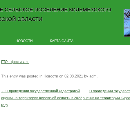
Е СЕЛЬСКОЕ ПОСЕЛЕНИЕ КИЛЬМЕЗСКОГО
ВСКОЙ ОБЛАСТИ
Skip to content
НОВОСТИ
КАРТА САЙТА
ГТО – фестиваль
This entry was posted in
Новости
on
02.08.2021
by
adm
.
←
О проведении государственной кадастровой
О проведении государс
Post navigation
оценки на территории Кировской области в 2022
оценки на территории Киров
году