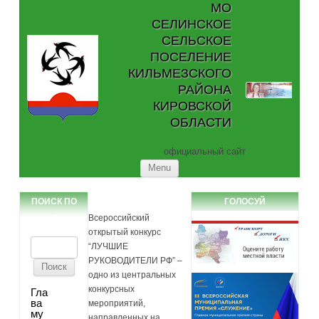
МО
СЕЛИНСКОЕ
СЕЛЬСКОЕ
ПОСЕЛЕНИЕ
КИЛЬМЕЗСКОГО
РАЙОНА
КИРОВСКОЙ
ОБЛАСТИ
официальный сайт
Skip to content
Menu
ПОИСК ПО
ГОЛОСУЙ
Всероссийский
САЙТУ
открытый конкурс
Найти:
“ЛУЧШИЕ
РУКОВОДИТЕЛИ РФ” –
одно из центральных
конкурсных
Гла
ва
мероприятий,
му
направленных на