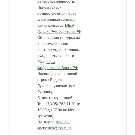
целеустремлённости.
Приём заявок
осуществляется через
электронные сервисы
сайта конкурса:
http://
ЛучшиеРуководители.РФ
Объявление конкурса на
информационном
портале медиа-холдинга
«Федеральные вести
РФ»:
http://
ФедеральныеВести.РФ
Навигация в поисковой
строке Яндекс:
Лучшие руководители
РФ конкурс
Отдел консультаций:
Тел. +7(495) 763-11-91 (с
10.00 до 17.00 по Мск.
времени)
Эл. адрес:
sistema-
kachestva@ros-ci.ru