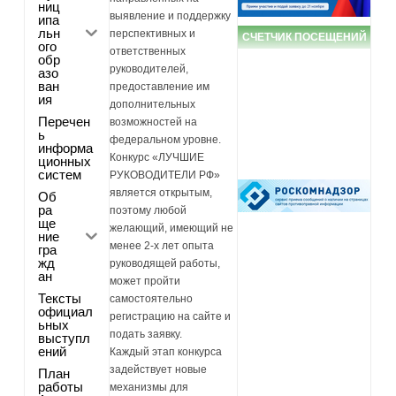
ниц
выявление и поддержку
ипа
льн
перспективных и
СЧЕТЧИК ПОСЕЩЕНИЙ
ого
ответственных
обр
руководителей,
азо
ван
предоставление им
ия
дополнительных
Перечен
возможностей на
ь
федеральном уровне.
информа
Конкурс «ЛУЧШИЕ
ционных
систем
РУКОВОДИТЕЛИ РФ»
является открытым,
Об
ра
поэтому любой
ще
желающий, имеющий не
ние
менее 2-х лет опыта
гра
жд
руководящей работы,
ан
может пройти
Тексты
самостоятельно
официал
регистрацию на сайте и
ьных
подать заявку.
выступл
ений
Каждый этап конкурса
задействует новые
План
работы
механизмы для