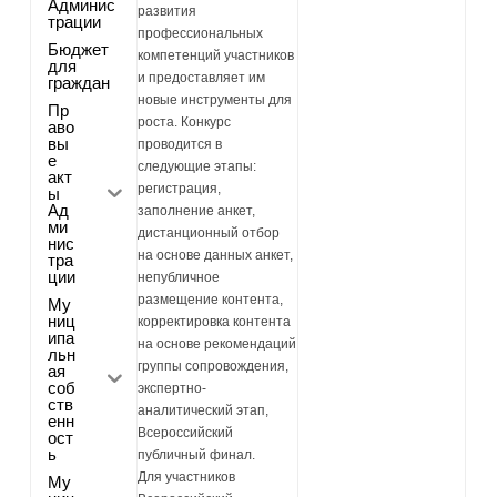
Админис
развития
трации
профессиональных
Бюджет
компетенций участников
для
и предоставляет им
граждан
новые инструменты для
Пр
роста. Конкурс
аво
вы
проводится в
е
следующие этапы:
акт
регистрация,
ы
Ад
заполнение анкет,
ми
дистанционный отбор
нис
на основе данных анкет,
тра
ции
непубличное
размещение контента,
Му
ниц
корректировка контента
ипа
на основе рекомендаций
льн
группы сопровождения,
ая
соб
экспертно-
ств
аналитический этап,
енн
Всероссийский
ост
ь
публичный финал.
Для участников
Му