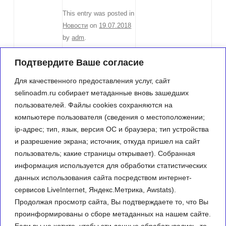
This entry was posted in
Новости
on
19.07.2018
by
adm
.
Подтвердите Ваше согласие
←
Информация
Post navigation
Извещение
о
Для качественного предоставления услуг, сайт
о
проведении
selinoadm.ru собирает метаданные вновь зашедших
проведении
общероссийского
пользователей. Файлы cookies сохраняются на
аукциона на
дня приема
компьютере пользователя (сведения о местоположении;
право
граждан в
ip-адрес; тип, язык, версия ОС и браузера; тип устройства
заключения
День
и разрешение экрана; источник, откуда пришел на сайт
договора
Конституции
пользователь; какие страницы открывает). Собранная
аренды
Российской
информация используется для обработки статистических
земельного
Федерации
данных использования сайта посредством интернет-
участка
12 декабря
сервисов LiveInternet, Яндекс.Метрика, Awstats).
2018 года
→
Продолжая просмотр сайта, Вы подтверждаете то, что Вы
проинформированы о сборе метаданных на нашем сайте.
Если вы не хотите, чтобы эти данные обрабатывались, то