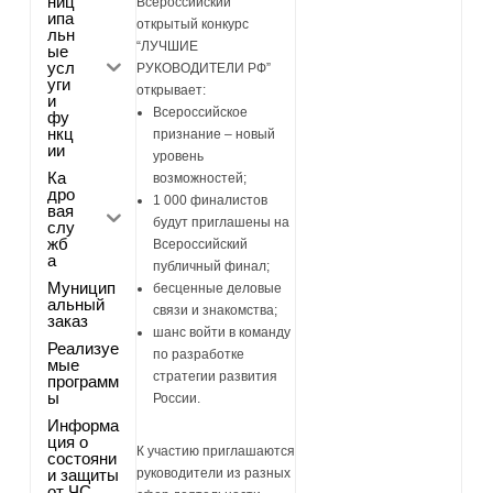
ниц
Всероссийский
ипа
открытый конкурс
льн
“ЛУЧШИЕ
ые
усл
РУКОВОДИТЕЛИ РФ”
уги
открывает:
и
Всероссийское
фу
нкц
признание – новый
ии
уровень
Ка
возможностей;
дро
1 000 финалистов
вая
будут приглашены на
слу
жб
Всероссийский
а
публичный финал;
Муницип
бесценные деловые
альный
связи и знакомства;
заказ
шанс войти в команду
Реализуе
по разработке
мые
стратегии развития
программ
ы
России.
Информа
ция о
К участию приглашаются
состояни
и защиты
руководители из разных
от ЧС