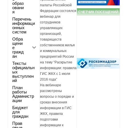
образ
палаты Российской
овани
Федерации состоялся
я
СЧЕТЧИК ПОСЕЩЕНИЙ
вебинар для
Перечень
сотрудников
информаци
онных
управляющих
систем
организаций,
Обра
товариществ
щени
собственников жилья
е
и коммунальных
гражд
ан
предприятий России
на тему “Раскрытие
Тексты
официальн
информации: правила
ых
ГИС ЖКХ с 1 июля
выступлен
2016 года”
ий
На вебинаре
План
рассмотрены
работы
Администр
вопросы о порядке и
ации
сроках внесения
Бюджет
информации в ГИС
для
ЖКХ, правила
граждан
подготовки
Прав
информации к
овые