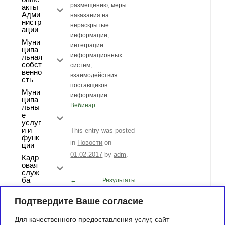
размещению, меры
акты
Адми
наказания на
нистр
нераскрытые
ации
информации,
Муни
интеграции
ципа
информационных
льная
собст
систем,
венно
взаимодействия
сть
поставщиков
Муни
информации.
ципа
Вебинар
льны
е
услуг
и и
This entry was posted
функ
in
Новости
on
ции
01.02.2017
by
adm
.
Кадр
овая
служ
ба
←
Результаты
Post navigation
ИНФОРМАЦИЯ
оценки
Муниципал
Подтвердите Ваше согласие
ьный заказ
О
населением
Реализуем
«ПРЯМОЙ
эффективности
Для качественного предоставления услуг, сайт
ые