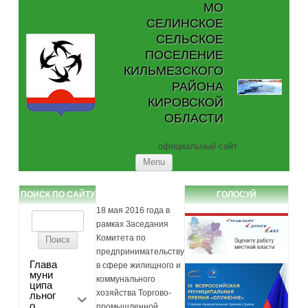
МО
СЕЛИНСКОЕ
СЕЛЬСКОЕ
ПОСЕЛЕНИЕ
КИЛЬМЕЗСКОГО
РАЙОНА
КИРОВСКОЙ
ОБЛАСТИ
официальный сайт
Skip to content
Menu
ПОИСК ПО САЙТУ
ГОЛОСУЙ
18 мая 2016 года в
Найти:
рамках Заседания
Комитета по
предпринимательству
Глава
в сфере жилищного и
муни
коммунального
ципа
хозяйства Торгово-
льног
о
промышленной