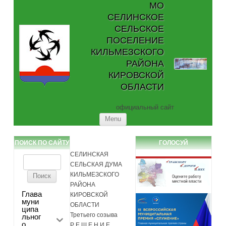
МО
СЕЛИНСКОЕ
СЕЛЬСКОЕ
ПОСЕЛЕНИЕ
КИЛЬМЕЗСКОГО
РАЙОНА
КИРОВСКОЙ
ОБЛАСТИ
официальный сайт
Skip to content
Menu
ПОИСК ПО САЙТУ
ГОЛОСУЙ
СЕЛИНСКАЯ
Найти:
СЕЛЬСКАЯ ДУМА
КИЛЬМЕЗСКОГО
РАЙОНА
Глава
КИРОВСКОЙ
муни
ОБЛАСТИ
ципа
Третьего созыва
льног
о
Р Е Ш Е Н И Е