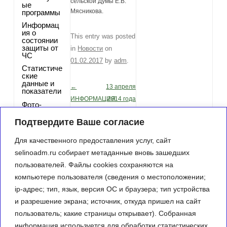
сельской Думы Е.В.
ые
Мясникова.
программы
Информац
ия о
This entry was posted
состоянии
защиты от
in
Новости
on
ЧС
01.02.2017
by
adm
.
Статистиче
ские
данные и
←
13 апреля
Post navigation
показатели
ИНФОРМАЦИЯ
2014 года
Фото-
О
СОСТОЯТСЯ
галерея
Подтвердите Ваше согласие
ПРОВЕДЕНИИ
ВЫБОРЫ
Контактная
информаци
ОБЩЕРОССИЙСКОГО
НА
Для качественного предоставления услуг, сайт
я
ПРИЕМА
ДОЛЖНОСТЬ
selinoadm.ru собирает метаданные вновь зашедших
ГРАЖДАН
ГЛАВЫ
пользователей. Файлы cookies сохраняются на
В ДЕНЬ
АДМИНИСТРАЦИИ
компьютере пользователя (сведения о местоположении;
КОНСТИТУЦИИ
СЕЛИНСКОГО
ip-адрес; тип, язык, версия ОС и браузера; тип устройства
РОССИЙСКОЙ
СЕЛЬСКОГО
и разрешение экрана; источник, откуда пришел на сайт
ФЕДЕРАЦИИ
ПОСЕЛЕНИЯ.
пользователь; какие страницы открывает). Собранная
12
→
информация используется для обработки статистических