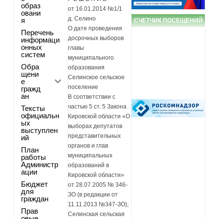
образ
от 16.01.2014 №1/1
овани
д. Селино
я
СЧЕТЧИК ПОСЕЩЕНИЙ
О дате проведения
Перечень
досрочных выборов
информаци
онных
главы
систем
муниципального
Обра
образования
щени
Селинское сельское
е
поселение
гражд
ан
В соответствии с
частью 5 ст. 5 Закона
Тексты
официальн
Кировской области «О
ых
выборах депутатов
выступлен
представительных
ий
органов и глав
План
муниципальных
работы
Администр
образований в
ации
Кировской области»
Бюджет
от 28.07.2005 № 346-
для
ЗО (в редакции от
граждан
11.11.2013 №347-ЗО),
Прав
Селинская сельская
овые