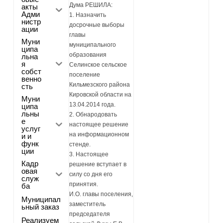
Дума РЕШИЛА:
акты
Адми
1. Назначить
нистр
досрочные выборы
ации
главы
Муни
муниципального
ципа
образования
льна
я
Селинское сельское
собст
поселение
венно
Кильмезского района
сть
Кировской области на
Муни
13.04.2014 года.
ципа
льны
2. Обнародовать
е
настоящее решение
услуг
на информационном
и и
функ
стенде.
ции
3. Настоящее
Кадр
решение вступает в
овая
силу со дня его
служ
принятия.
ба
И.О. главы поселения,
Муниципал
заместитель
ьный заказ
председателя
Реализуем