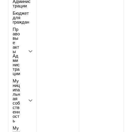
Админис
трации
Бюджет
для
граждан
Пр
аво
вы
е
акт
ы
Ад
ми
нис
тра
ции
Му
ниц
ипа
льн
ая
соб
ств
енн
ост
ь
Му