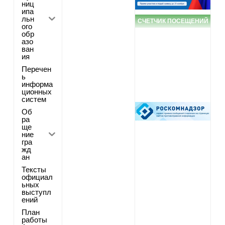
ниц
ипа
льн
СЧЕТЧИК ПОСЕЩЕНИЙ
ого
обр
азо
ван
ия
Перечен
ь
информа
ционных
систем
Об
ра
ще
ние
гра
жд
ан
Тексты
официал
ьных
выступл
ений
План
работы