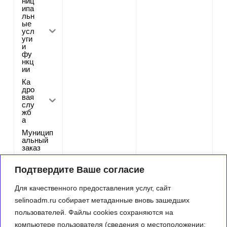
ниц
ипа
льн
ые
усл
уги
и
фу
нкц
ии
Ка
дро
вая
слу
жб
а
Муницип
альный
заказ
Реализуе
мые
Подтвердите Ваше согласие
программ
ы
Для качественного предоставления услуг, сайт
Информа
selinoadm.ru собирает метаданные вновь зашедших
ция о
состояни
пользователей. Файлы cookies сохраняются на
и защиты
компьютере пользователя (сведения о местоположении;
от ЧС