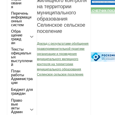
жилищного контроля
овани
на территории
я
СЧЕТЧИК ПО
муниципального
Перечень
информаци
образования
онных
Селинское сельское
систем
поселение
Обра
щение
гражд
ан
Доклад с результатами обобщения
Тексты
правоприменительной практики
официальн
организации и проведения
ых
муниципального жилищного
выступлени
й
контроля на территории
муниципального образования
План
работы
Селинское сельское поселение
Администра
ции
Бюджет для
граждан
Право
вые
акты
Админ