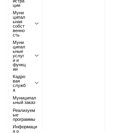
истра
ции
Муни
ципал
ьная
собст
венно
сть
Муни
ципал
ьные
услуг
и и
функц
ии
Кадро
вая
служб
а
Муниципал
ьный заказ
Реализуем
ые
программы
Информаци
я о