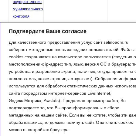
осуществления
муниципального
контроля
Подтвердите Ваше согласие
Для качественного предоставления услуг, сайт selinoadm.ru
© 2013 Администрация МО Паскинское сельское поселение
собирает метаданные вновь зашедших пользователей. Файлы
Кильмезского района Кировской области
cookies сохраняются на компьютере пользователя (сведения о
местоположении; ip-адрес; тип, язык, версия ОС и браузера; т
устройства и разрешение экрана; источник, откуда пришел на 
пользователь; какие страницы открывает). Собранная информ
используется для обработки статистических данных использов
сайта посредством интернет-сервисов LiveInternet,
Яндекс.Метрика, Awstats). Продолжая просмотр сайта, Вы
подтверждаете то, что Вы проинформированы о сборе
метаданных на нашем сайте. Если вы не хотите, чтобы эти да
обрабатывались, то должны покинуть сайт. Отключить cookies
можно в настройках браузера.