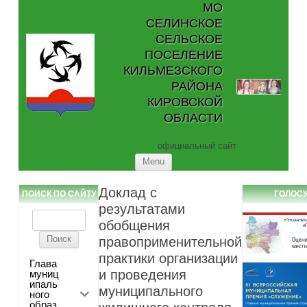
МО
СЕЛИНСКОЕ
СЕЛЬСКОЕ
ПОСЕЛЕНИЕ
КИЛЬМЕЗСКОГО
РАЙОНА
КИРОВСКОЙ
ОБЛАСТИ
официальный сайт
Skip to content
Menu
Доклад с
ПОИСК ПО САЙТУ
ГОЛОС
результатами
Найти:
обобщения
правоприменительной
практики организации
Глава
и проведения
муниц
ипаль
муниципального
ного
образ