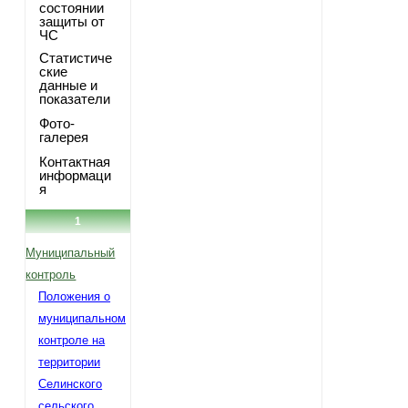
состоянии
защиты от
ЧС
Статистиче
ские
данные и
показатели
Фото-
галерея
Контактная
информаци
я
1
Муниципальный
контроль
Положения о
муниципальном
контроле на
территории
Селинского
сельского