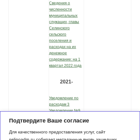
Сведения о
численности
муниципальных
служащих, главы
Селинского
сельского
поселения и
расходах на их
денежное
содержание: на 1
квартал 2022 года
2021-
Уведомление по
расходам 3
Уведомление №9
Об утверждении
Подтвердите Ваше согласие
отчета об
исполнении
Для качественного предоставления услуг, сайт
бюджета
selinoadm.ru собирает метаданные вновь зашедших