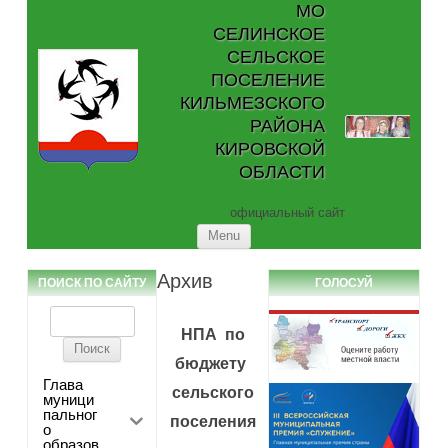
МО
СЕЛИНСКОЕ
СЕЛЬСКОЕ
ПОСЕЛЕНИЕ
КИЛЬМЕЗСКОГО
РАЙОНА
КИРОВСКОЙ
ОБЛАСТИ
официальный сайт
Skip to content
Menu
Архив
ПОИСК ПО САЙТУ
ГОЛОСУЙ
Найти:
НПА по
бюджету
Глава
сельского
муници
пальног
поселения
о
образов