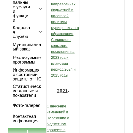
пальны
направлениях
е услуги
бюджетной и
и
функци
налоговой
и
политики
Кадрова
муниципального
я
образования
служба
Селинского
Муниципальн
сельского
ый заказ
поселения на
Реализуемые
2023 год и
программы
плановый
Информация
период 2024 и
о состоянии
2025 годы
защиты от ЧС
Статистическ
ие данные и
2021-
показатели
Фото-галерея
О внесение
изменений в
Контактная
Положение о
информация
бюджетном
процессе в
1