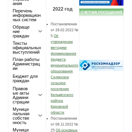
ания
2022 год
Перечень
СЧЕТЧИК ПОСЕЩЕНИЙ
информацион
ных систем
Постановление
Обраще
от 28.02.2022 №
ние
граждан
5
Об
утверждении
Тексты
официальных
методики
выступлений
формирования
План работы
бюджета
Администрац
муниципального
ии
образования
Бюджет для
Селинское
граждан
сельское
Правов
поселение
ые акты
Кильмезского
Админи
района
страции
Кировской
Муници
области
пальная
собстве
Постановление
нность
от 08.11.2022 №
Муници
25
Об основных