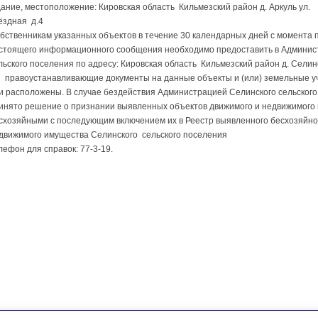
дание, местоположение: Кировская область Кильмезский район д. Аркуль ул.
ёздная д.4
бственникам указанных объектов в течение 30 календарных дней с момента 
стоящего информационного сообщения необходимо предоставить в Админис
льского поселения по адресу: Кировская область Кильмезский район д. Селин
 правоустанавливающие документы на данные объекты и (или) земельные уч
и расположены. В случае бездействия Администрацией Селинского сельског
инято решение о признании выявленных объектов движимого и недвижимого
схозяйными с последующим включением их в Реестр выявленного бесхозяйно
движимого имущества Селинского сельского поселения
лефон для справок: 77-3-19.