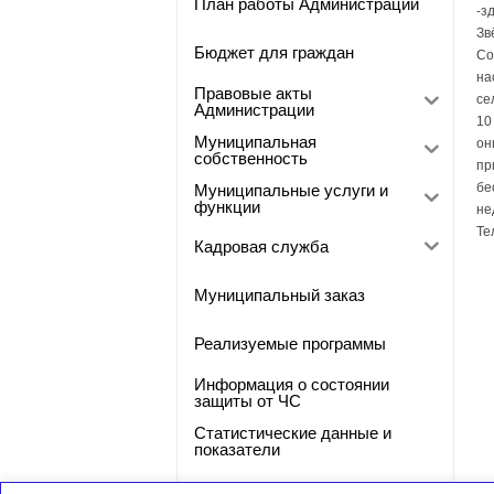
План работы Администрации
-з
Зв
Бюджет для граждан
Со
на
Правовые акты
се
Администрации
10
Муниципальная
он
собственность
пр
бе
Муниципальные услуги и
функции
не
Те
Кадровая служба
Муниципальный заказ
Реализуемые программы
Информация о состоянии
защиты от ЧС
Статистические данные и
показатели
Фото-галерея