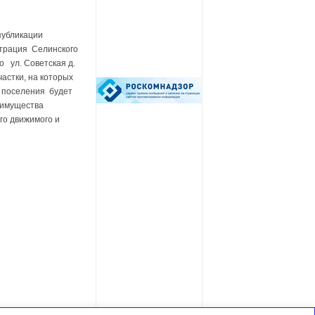
публикации
трация Селинского
о ул. Советская д.
астки, на которых
о поселения будет
 имущества
го движимого и