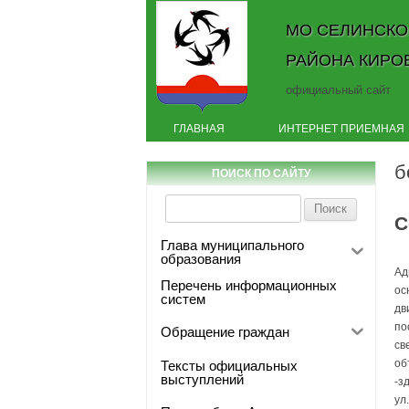
МО СЕЛИНСКО
РАЙОНА КИРО
официальный сайт
ГЛАВНАЯ
ИНТЕРНЕТ ПРИЕМНАЯ
б
ПОИСК ПО САЙТУ
Найти:
С
Глава муниципального
образования
Ад
Перечень информационных
ос
систем
дв
по
Обращение граждан
св
об
Тексты официальных
выступлений
-з
ул