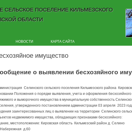
Е СЕЛЬСКОЕ ПОСЕЛЕНИЕ КИЛЬМЕЗСКОГО
ВСКОЙ ОБЛАСТИ
Skip to content
НОВОСТИ
КАРТА САЙТА
есхозяйное имущество
ообщение о выявлении бесхозяйного им
министрация Селинского сельского поселения Кильмезского района Кировск
новании Положения о порядке выявления, учета и оформления бесхозяйного
ижимого и выморочного имущества в муниципальную собственность Селинског
селения, утвержденного постановлением администрации 03 апреля 2023 год
едения заинтересованных лиц о выявлении на территории Селинского сельс
ъектов недвижимого имущества, обладающих признаками бесхозяйного:
дание, местоположение: Кировская область Кильмезский район д. Селино
.Набережная д.60